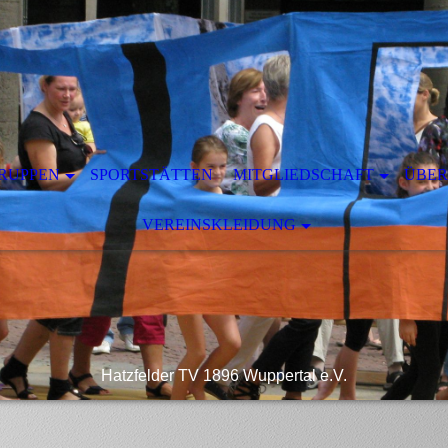
RUPPEN
SPORTSTÄTTEN
MITGLIEDSCHAFT
ÜBER
VEREINSKLEIDUNG
Hatzfelder TV 1896 Wuppertal e.V.