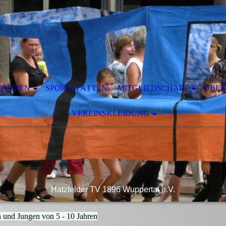
RUPPEN
SPORTSTÄTTEN
MITGLIEDSCHAFT
ÜBER
VEREINSKLEIDUNG
Hatzfelder TV 1896 Wuppertal e.V.
und Jungen von 5 - 10 Jahren